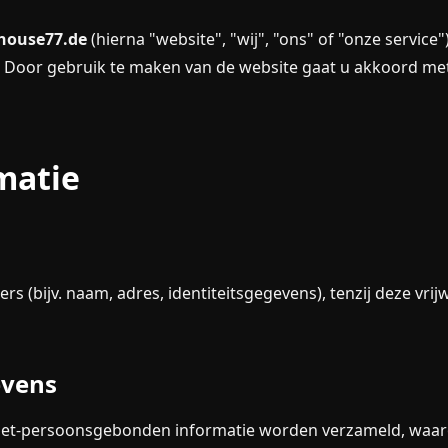
house77.de
(hierna "website", "wij", "ons" of "onze servic
. Door gebruik te maken van de website gaat u akkoord met 
matie
(bijv. naam, adres, identiteitsgegevens), tenzij deze vrijw
evens
niet-persoonsgebonden informatie worden verzameld, waar