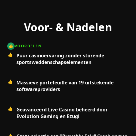
Voor- & Nadelen
👍
VOORDELEN
👍
Puur casinoervaring zonder storende
sportsweddenschapselementen
👍
Massieve portefeuille van 19 uitstekende
softwareproviders
👍
Geavanceerd Live Casino beheerd door
Evolution Gaming en Ezugi
👍