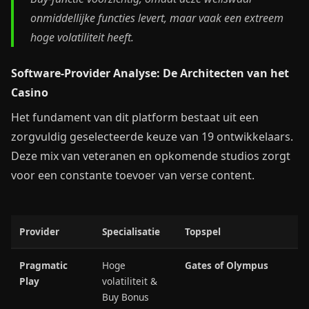
onmiddellijke functies levert, maar vaak een extreem
hoge volatiliteit heeft.
Software-Provider Analyse: De Architecten van het
Casino
Het fundament van dit platform bestaat uit een
zorgvuldig geselecteerde keuze van 19 ontwikkelaars.
Deze mix van veteranen en opkomende studios zorgt
voor een constante toevoer van verse content.
Provider
Specialisatie
Topspel
Pragmatic
Hoge
Gates of Olympus
Play
volatiliteit &
Buy Bonus