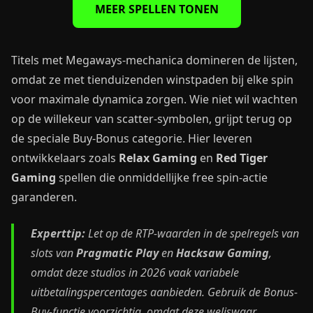
MEER SPELLEN TONEN
Titels met Megaways-mechanica domineren de lijsten,
omdat ze met tienduizenden winstpaden bij elke spin
voor maximale dynamica zorgen. Wie niet wil wachten
op de willekeur van scatter-symbolen, grijpt terug op
de speciale Buy-Bonus categorie. Hier leveren
ontwikkelaars zoals
Relax Gaming
en
Red Tiger
Gaming
spellen die onmiddellijke free spin-actie
garanderen.
Experttip:
Let op de RTP-waarden in de spelregels van
slots van
Pragmatic Play
en
Hacksaw Gaming
,
omdat deze studios in 2026 vaak variabele
uitbetalingspercentages aanbieden. Gebruik de Bonus-
Buy-functie voorzichtig, omdat deze weliswaar