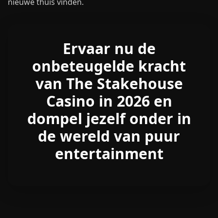
nieuwe thuis vinden.
Ervaar nu de
onbeteugelde kracht
van The Stakehouse
Casino in 2026 en
dompel jezelf onder in
de wereld van puur
entertainment