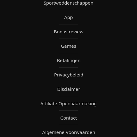
Sportweddenschappen
App
Bonus-review
Games
Betalingen
Privacybeleid
Disclaimer
Affiliate Openbaarmaking
Contact
Algemene Voorwaarden