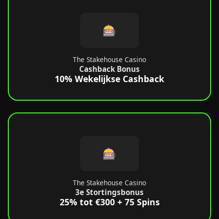
🎰
The Stakehouse Casino
Cashback Bonus
10% Wekelijkse Cashback
🎰
The Stakehouse Casino
3e Stortingsbonus
25% tot €300 + 75 Spins