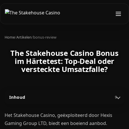
Home
/
Artikelen
/
bonus-review
The Stakehouse Casino Bonus
im Härtetest: Top-Deal oder
versteckte Umsatzfalle?
Inhoud
9
Het Stakehouse Casino, geëxploiteerd door Hexis
Gaming Group LTD, biedt een boeiend aanbod.