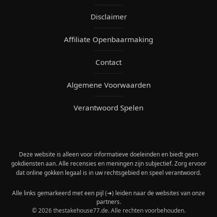
Disclaimer
Affiliate Openbaarmaking
Contact
Algemene Voorwaarden
Verantwoord Spelen
Deze website is alleen voor informatieve doeleinden en biedt geen
gokdiensten aan. Alle recensies en meningen zijn subjectief. Zorg ervoor
dat online gokken legaal is in uw rechtsgebied en speel verantwoord.
Alle links gemarkeerd met een pijl (➜) leiden naar de websites van onze
partners.
© 2026 thestakehouse77.de. Alle rechten voorbehouden.