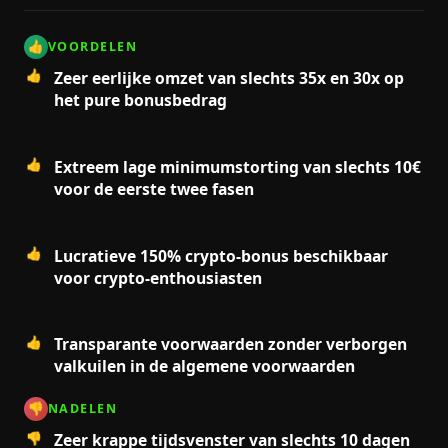
👍
VOORDELEN
👍
Zeer eerlijke omzet van slechts 35x en 30x op
het pure bonusbedrag
👍
Extreem lage minimumstorting van slechts 10€
voor de eerste twee fasen
👍
Lucratieve 150% crypto-bonus beschikbaar
voor crypto-enthousiasten
👍
Transparante voorwaarden zonder verborgen
valkuilen in de algemene voorwaarden
👎
NADELEN
👎
Zeer krappe tijdsvenster van slechts 10 dagen