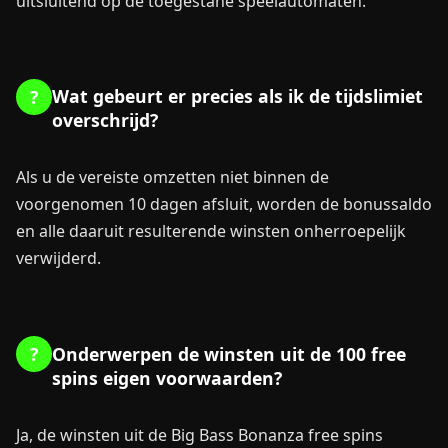
uitsluitend op de toegestane speelautomaten.
Wat gebeurt er precies als ik de tijdslimiet
?
overschrijd?
Als u de vereiste omzetten niet binnen de
voorgenomen 10 dagen afsluit, worden de bonussaldo
en alle daaruit resulterende winsten onherroepelijk
verwijderd.
Onderwerpen de winsten uit de 100 free
?
spins eigen voorwaarden?
Ja, de winsten uit de Big Bass Bonanza free spins