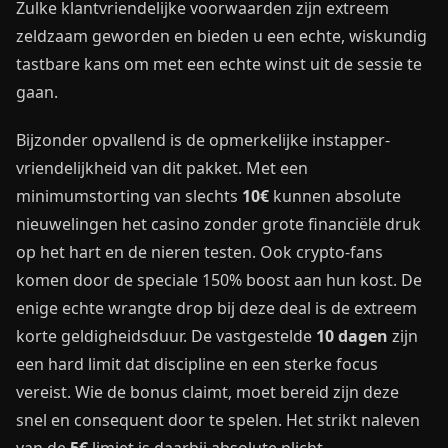
Zulke klantvriendelijke voorwaarden zijn extreem
zeldzaam geworden en bieden u een echte, wiskundig
tastbare kans om met een echte winst uit de sessie te
gaan.
Bijzonder opvallend is de opmerkelijke instapper-
vriendelijkheid van dit pakket. Met een
minimumstorting van slechts
10€
kunnen absolute
nieuwelingen het casino zonder grote financiële druk
op het hart en de nieren testen. Ook crypto-fans
komen door de speciale 150% boost aan hun kost. De
enige echte wrangte drop bij deze deal is de extreem
korte geldigheidsduur. De vastgestelde
10 dagen
zijn
een hard limit dat discipline en een sterke focus
vereist. Wie de bonus claimt, moet bereid zijn deze
snel en consequent door te spelen. Het strikt naleven