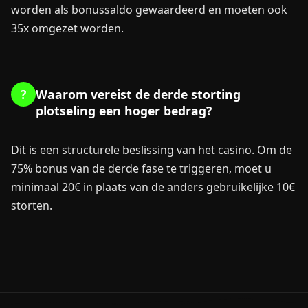
worden als bonussaldo gewaardeerd en moeten ook
35x omgezet worden.
Waarom vereist de derde storting
?
plotseling een hoger bedrag?
Dit is een structurele beslissing van het casino. Om de
75% bonus van de derde fase te triggeren, moet u
minimaal 20€ in plaats van de anders gebruikelijke 10€
storten.