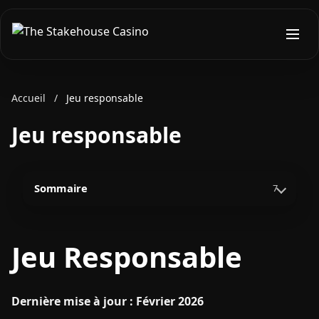
Accueil
/
Jeu responsable
Jeu responsable
Sommaire
7
Jeu Responsable
Dernière mise à jour : Février 2026