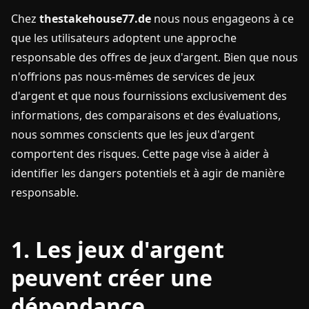
Chez
thestakehouse77.de
nous nous engageons à ce
que les utilisateurs adoptent une approche
responsable des offres de jeux d'argent. Bien que nous
n'offrions pas nous-mêmes de services de jeux
d'argent et que nous fournissions exclusivement des
informations, des comparaisons et des évaluations,
nous sommes conscients que les jeux d'argent
comportent des risques. Cette page vise à aider à
identifier les dangers potentiels et à agir de manière
responsable.
1. Les jeux d'argent
peuvent créer une
dépendance