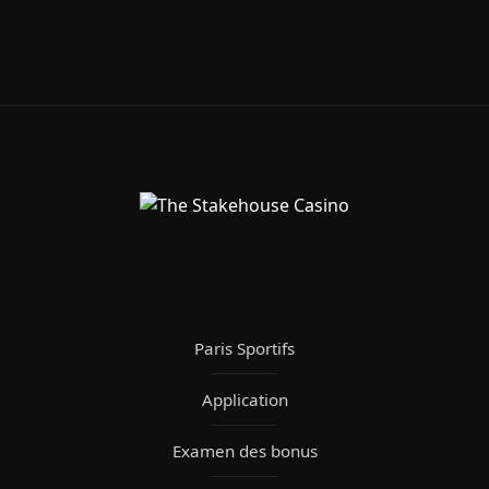
Paris Sportifs
Application
Examen des bonus