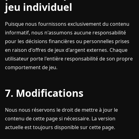
jeu individuel
Puisque nous fournissons exclusivement du contenu
informatif, nous n'assumons aucune responsabilité
pour les décisions financières ou personnelles prises
en raison d'offres de jeux d'argent externes. Chaque
utilisateur porte l'entière responsabilité de son propre
comportement de jeu.
7. Modifications
Nous nous réservons le droit de mettre à jour le
contenu de cette page si nécessaire. La version
actuelle est toujours disponible sur cette page.