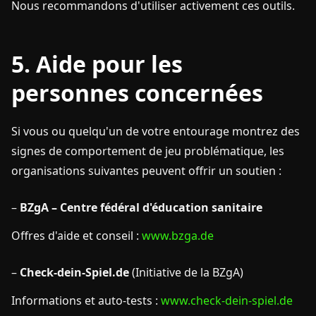
Nous recommandons d'utiliser activement ces outils.
5. Aide pour les
personnes concernées
Si vous ou quelqu'un de votre entourage montrez des
signes de comportement de jeu problématique, les
organisations suivantes peuvent offrir un soutien :
–
BZgA – Centre fédéral d'éducation sanitaire
Offres d'aide et conseil :
www.bzga.de
–
Check-dein-Spiel.de
(Initiative de la BZgA)
Informations et auto-tests :
www.check-dein-spiel.de