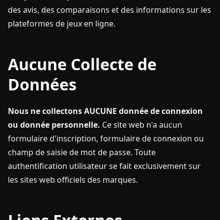
des avis, des comparaisons et des informations sur les
plateformes de jeux en ligne.
Aucune Collecte de
Données
Nous ne collectons AUCUNE donnée de connexion
ou donnée personnelle.
Ce site web n'a aucun
formulaire d'inscription, formulaire de connexion ou
champ de saisie de mot de passe. Toute
authentification utilisateur se fait exclusivement sur
les sites web officiels des marques.