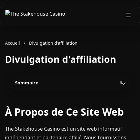
Accueil
/
Divulgation d'affiliation
Divulgation d'affiliation
Sommaire
6
À Propos de Ce Site Web
The Stakehouse Casino est un site web informatif
indépendant et partenaire affilié. Nous fournissons