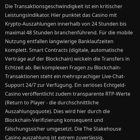
Die Transaktionsgeschwindigkeit ist ein kritischer
Leistungsindikator. Hier punktet das Casino mit
Krypto-Auszahlungen innerhalb von 24 Stunden bis
maximal 48 Stunden branchenführend. Für die mobile
Nutzung entfallen langwierige Banklaufzeiten
komplett. Smart Contracts (digitale, automatische
Verträge auf der Blockchain) wickeln die Transfers in
Echtzeit ab. Bei komplexen Fragen zu Blockchain-
Transaktionen steht ein mehrsprachiger Live-Chat-
Support 24/7 zur Verfügung. Ein seriöses Echtgeld-
Casino veröffentlicht zudem transparente RTP-Werte
(Return to Player - die durchschnittliche
Auszahlungsquote). Dies wird hier durch die
Blockchain-Verifizierung konsequent und
fälschungssicher umgesetzt. Die The Stakehouse
Casino auszahlung ist extrem zuverlässig.