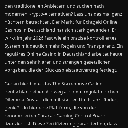
den traditionellen Anbietern und suchen nach
modernen Krypto-Alternativen? Lass uns das mal ganz
nüchtern betrachten. Der Markt für Echtgeld Online
Casinos in Deutschland hat sich stark gewandelt. Er
wirkt im Jahr 2026 fast wie ein präzise kontrolliertes
System mit deutlich mehr Regeln und Transparenz. Ein
reguläres Online Casino in Deutschland arbeitet heute
unter den sehr klaren und strengen gesetzlichen
Vorgaben, die der Glücksspielstaatsvertrag festlegt.
Genau hier bietet das The Stakehouse Casino
deutschland einen Ausweg aus dem regulatorischen
Dilemma. Anstatt dich mit starren Limits abzufinden,
genießt du hier eine Plattform, die von der
renommierten Curaçao Gaming Control Board
lizenziert ist. Diese Zertifizierung garantiert dir, dass