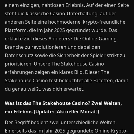
einem einzigen, nahtlosen Erlebnis. Auf der einen Seite
steht die klassische Casino-Unterhaltung, auf der
anderen Seite eine hochmoderne, krypto-freundliche
Plattform, die im Jahr 2025 gegründet wurde. Das
erklärte Ziel dieses Anbieters? Die Online-Gaming-
Branche zu revolutionieren und dabei den
Datenschutz sowie die Sicherheit der Spieler strikt zu
priorisieren. Unsere The Stakehouse Casino
erfahrungen zeigen ein klares Bild. Dieser The
Stakehouse Casino test beleuchtet alle Facetten, damit
du genau weißt, was dich erwartet.
Was ist das The Stakehouse Casino? Zwei Welten,
ein Erlebnis (Update: [Aktueller Monat])
Der Begriff bedient zwei unterschiedliche Welten.
Einerseits das im Jahr 2025 gegründete Online-Krypto-