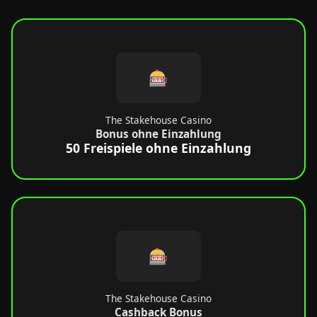
🎰
The Stakehouse Casino
Bonus ohne Einzahlung
50 Freispiele ohne Einzahlung
🎰
The Stakehouse Casino
Cashback Bonus