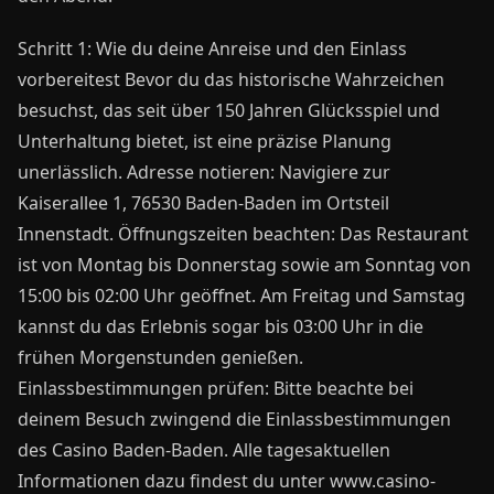
Schritt 1: Wie du deine Anreise und den Einlass
vorbereitest Bevor du das historische Wahrzeichen
besuchst, das seit über 150 Jahren Glücksspiel und
Unterhaltung bietet, ist eine präzise Planung
unerlässlich. Adresse notieren: Navigiere zur
Kaiserallee 1, 76530 Baden-Baden im Ortsteil
Innenstadt. Öffnungszeiten beachten: Das Restaurant
ist von Montag bis Donnerstag sowie am Sonntag von
15:00 bis 02:00 Uhr geöffnet. Am Freitag und Samstag
kannst du das Erlebnis sogar bis 03:00 Uhr in die
frühen Morgenstunden genießen.
Einlassbestimmungen prüfen: Bitte beachte bei
deinem Besuch zwingend die Einlassbestimmungen
des Casino Baden-Baden. Alle tagesaktuellen
Informationen dazu findest du unter www.casino-