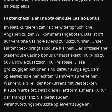
ist beispiellos.
Faktencheck: Der The Stakehouse Casino Bonus
Im Netz kursieren zahlreiche widersprüchliche
Angaben zu den Willkommensangeboten. Das ist oft
auf veraltete Casino-Reviews zurückzuführen. Unser
Faktencheck bringt absolute Klarheit. Der offizielle The
Stakehouse Casino bonus umfasst exakt 100 % bis zu
500 € sowie zusätzlich 100 Freispiele. Diese
großzügigen Aktionen sind darauf ausgelegt, dem
Spielerlebnis einen echten Mehrwert zu verleihen.
Während ein Teil der Konkurrenz mit versteckten
Klauseln arbeitet, setzt diese Plattform auf eine Kultur
der Transparenz. Sie bietet zudem
verantwortungsbewusste Spielwerkzeuge an.