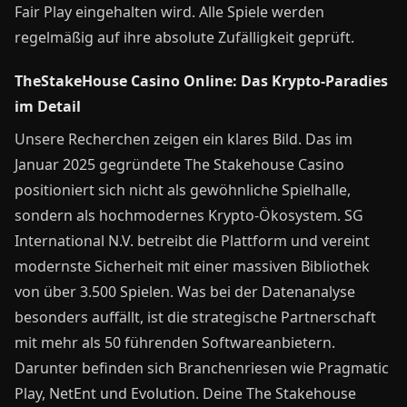
Fair Play eingehalten wird. Alle Spiele werden
regelmäßig auf ihre absolute Zufälligkeit geprüft.
TheStakeHouse Casino Online: Das Krypto-Paradies
im Detail
Unsere Recherchen zeigen ein klares Bild. Das im
Januar 2025 gegründete The Stakehouse Casino
positioniert sich nicht als gewöhnliche Spielhalle,
sondern als hochmodernes Krypto-Ökosystem. SG
International N.V. betreibt die Plattform und vereint
modernste Sicherheit mit einer massiven Bibliothek
von über 3.500 Spielen. Was bei der Datenanalyse
besonders auffällt, ist die strategische Partnerschaft
mit mehr als 50 führenden Softwareanbietern.
Darunter befinden sich Branchenriesen wie Pragmatic
Play, NetEnt und Evolution. Deine The Stakehouse