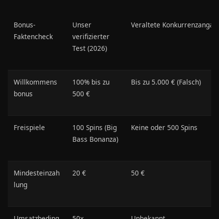
Bonus-
Unser
Veraltete Konkurrenzangab
Faktencheck
verifizierter
Test (2026)
Willkommens
100% bis zu
Bis zu 5.000 € (Falsch)
bonus
500 €
Freispiele
100 Spins (Big
Keine oder 500 Spins
Bass Bonanza)
Mindesteinzah
20 €
50 €
lung
Umsatzbeding
50x
Unbekannt