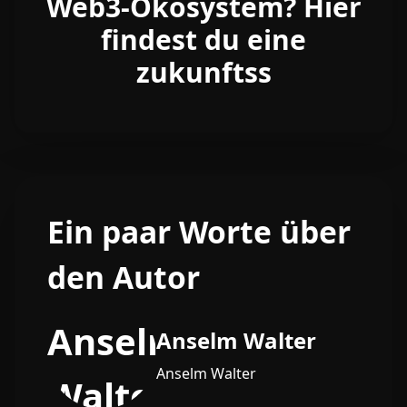
Web3-Ökosystem? Hier
findest du eine
zukunftss
Ein paar Worte über
den Autor
Anselm Walter
Anselm Walter