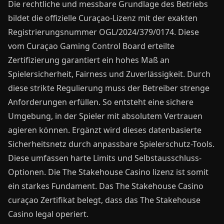
Die rechtliche und messbare Grundlage des Betriebs
bildet die offizielle Curaçao-Lizenz mit der exakten
Registrierungsnummer OGL/2024/379/0174. Diese
vom Curaçao Gaming Control Board erteilte
Zertifizierung garantiert ein hohes Maß an
Spielersicherheit, Fairness und Zuverlässigkeit. Durch
diese strikte Regulierung muss der Betreiber strenge
Anforderungen erfüllen. So entsteht eine sichere
Umgebung, in der Spieler mit absolutem Vertrauen
agieren können. Ergänzt wird dieses datenbasierte
Sicherheitsnetz durch anpassbare Spielerschutz-Tools.
Diese umfassen harte Limits und Selbstausschluss-
Optionen. Die The Stakehouse Casino lizenz ist somit
ein starkes Fundament. Das The Stakehouse Casino
curaçao Zertifikat belegt, dass das The Stakehouse
Casino legal operiert.