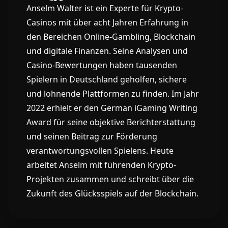
Anselm Walter ist ein Experte für Krypto-
Casinos mit über acht Jahren Erfahrung in
den Bereichen Online-Gambling, Blockchain
und digitale Finanzen. Seine Analysen und
Casino-Bewertungen haben tausenden
Spielern in Deutschland geholfen, sichere
und lohnende Plattformen zu finden. Im Jahr
2022 erhielt er den German iGaming Writing
Award für seine objektive Berichterstattung
und seinen Beitrag zur Förderung
verantwortungsvollen Spielens. Heute
arbeitet Anselm mit führenden Krypto-
Projekten zusammen und schreibt über die
Zukunft des Glücksspiels auf der Blockchain.