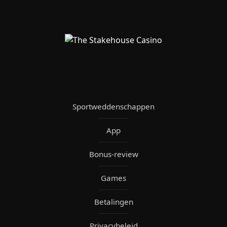
Sportweddenschappen
App
Bonus-review
Games
Betalingen
Privacybeleid