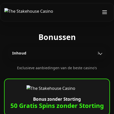
Bonussen
Inhoud
3
Exclusieve aanbiedingen van de beste casino's
Bonus zonder Storting
50 Gratis Spins zonder Storting