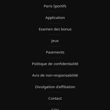
Paris Sportifs
Application
Examen des bonus
Jeux
Paiements
Politique de confidentialité
Avis de non-responsabilité
Divulgation d'affiliation
Contact
CGV