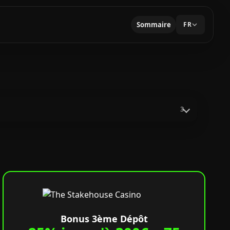
Sommaire
FR
3
Bonus 3ème Dépôt