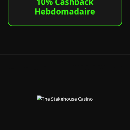
10% Cashback
Hebdomadaire