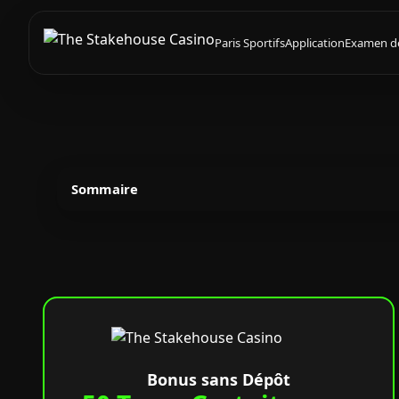
Paris Sportifs
Application
Examen d
Sommaire
Bonus sans Dépôt