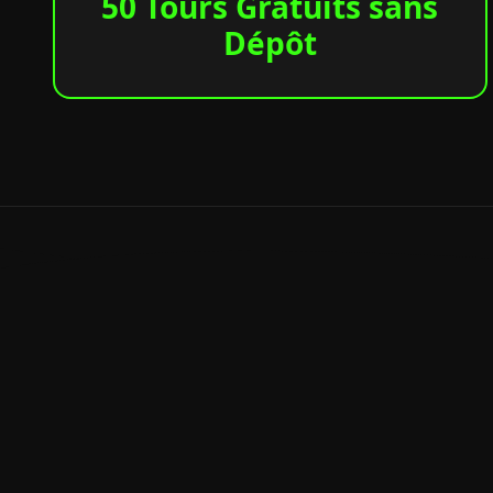
50 Tours Gratuits sans
Dépôt